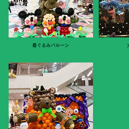
クイックビュー
着ぐるみバルーン
価格
￥5,500