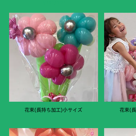
価格
￥88,888
クイックビュー
花束(長持ち加工)小サイズ
花束(
価格
￥1,500