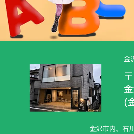
​
〒
金
​
​金沢市内、石