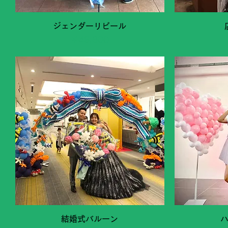
クイックビュー
ジェンダーリビール
価格
￥49,800
クイックビュー
結婚式バルーン