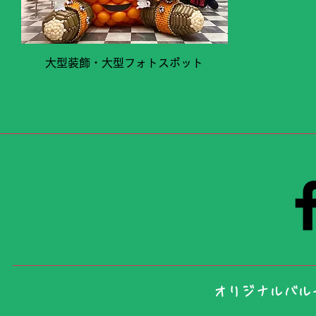
クイックビュー
大型装飾・大型フォトスポット
価格
￥200,000
​オリジナルバ