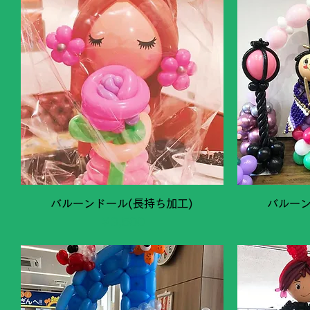
クイックビュー
バルーンドール(長持ち加工)
バルーン
価格
￥3,500