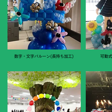
クイックビュー
数字・文字バルーン(長持ち加工)
可動
価格
￥14,980