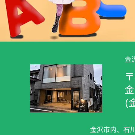
​
〒
金
​
​金沢市内、石