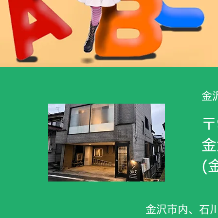
​
〒
金
​
​金沢市内、石