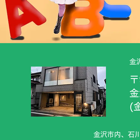
​
〒
金
​
​金沢市内、石